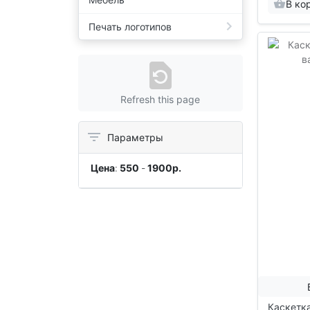
В ко
Печать логотипов
Refresh this page
Параметры
Цена
:
550
-
1900
р.
Каскетк