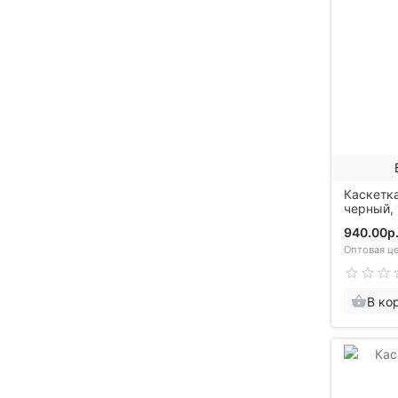
Каскетк
черный,
940.00р
Оптовая це
В ко