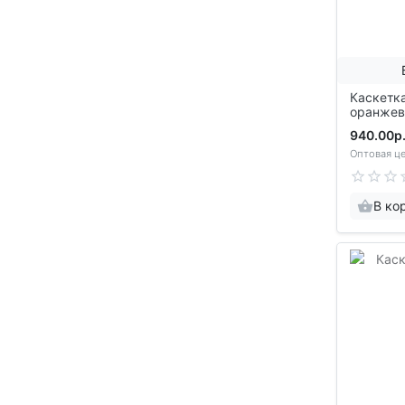
Каскетк
оранжев
940.00р
Оптовая це
В ко