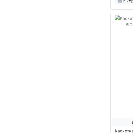
В ко
Каскетк