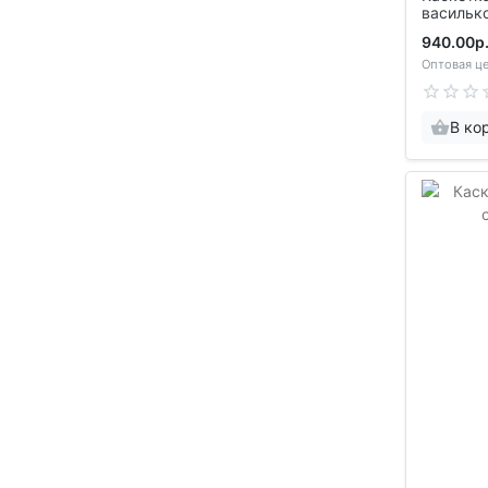
васильк
940.00р
Оптовая це
В ко