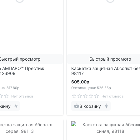
Быстрый просмотр
Быстрый просмотр
а АМПАРО™ Престиж,
Каскетка защитная Абсолют бе
 126909
98117
.
605.00р.
на: 817.80р.
Оптовая цена: 526.35р.
Нет отзывов
Нет отзывов
рзину
В корзину