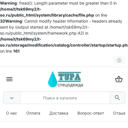
Warning
: fread(): Length parameter must be greater than 0 in
/home/t/tsk69my2/t-
so.ru/public_html/system/library/cache/file.php
on line
32
Warning
: Cannot modify header information - headers already
sent by (output started at /home/t/tsk69my2/t-
so.ru/public_html/system/framework.php:42) in
/home/t/tsk69my2/t-
so.ru/storage/modification/catalog/controller/startup/startup.p
on line
161
О нас
Оплата
Доставка
Вопрос-ответ
Отзыв