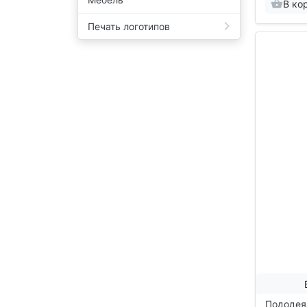
В ко
Печать логотипов
Пододеял