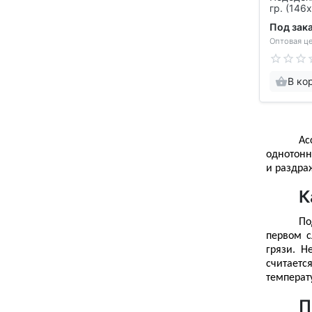
гр. (146
Под зак
Оптовая це
В ко
Ас
однотонн
и раздра
К
По
первом с
грязи. Н
считаетс
температу
П