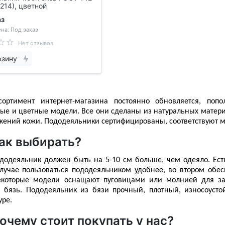
х214), цветной
аз
на: Под заказ
Нет отзывов
рзину
сортимент 
интернет
-
магазина
 постоянно обновляется, поп
ые и цветные модели. Все они сделаны из натуральных матери
жений кожи. 
Пододеяльники
 сертифицированы, соответствуют 
ак выбирать?
додеяльник должен быть на 5-10 см больше, чем одеяло. Есть 
лучае пользоваться пододеяльником удобнее, во втором обес
екоторые модели оснащают пуговицами или молнией для зас
я бязь. Пододеяльник из бязи прочный, плотный, износоустой
ре. 
очему стоит покупать у нас?