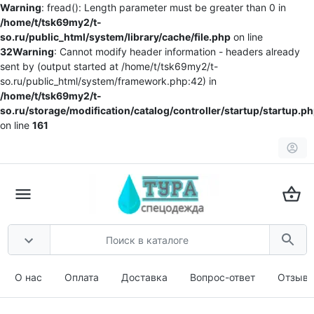
Warning
: fread(): Length parameter must be greater than 0 in
/home/t/tsk69my2/t-
so.ru/public_html/system/library/cache/file.php
on line
32
Warning
: Cannot modify header information - headers already
sent by (output started at /home/t/tsk69my2/t-
so.ru/public_html/system/framework.php:42) in
/home/t/tsk69my2/t-
so.ru/storage/modification/catalog/controller/startup/startup.p
on line
161
О нас
Оплата
Доставка
Вопрос-ответ
Отзыв