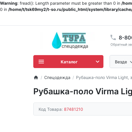
Warning
: fread(): Length parameter must be greater than 0 in
/home
0 in
/home/t/tsk69my2/t-so.ru/public_html/system/library/cache/
8-80
Обратный зв
Каталог
Везде
Спецодежда
Рубашка-поло Virma Light, 
Рубашка-поло Virma Lig
Код Товара:
87481210