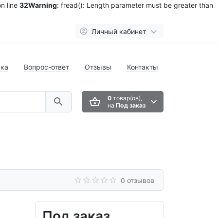
n line
32
Warning
: fread(): Length parameter must be greater than
Личный кабинет
вка
Вопрос-ответ
Отзывы
Контакты
0
товар(ов),
на
Под заказ
0 отзывов
Под заказ