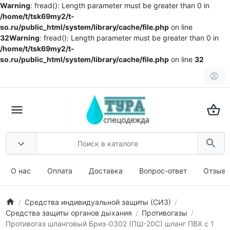
Warning
: fread(): Length parameter must be greater than 0 in
/home/t/tsk69my2/t-
so.ru/public_html/system/library/cache/file.php
on line
32
Warning
: fread(): Length parameter must be greater than 0 in
/home/t/tsk69my2/t-
so.ru/public_html/system/library/cache/file.php
on line
32
О нас
Оплата
Доставка
Вопрос-ответ
Отзыв
Средства индивидуальной защиты (СИЗ)
Средства защиты органов дыхания
Противогазы
Противогаз шланговый Бриз-0302 (ПШ-20С) шланг ПВХ с 1