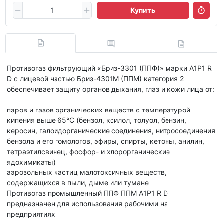
Купить
Противогаз фильтрующий «Бриз-3301 (ППФ)» марки А1P1 R
D с лицевой частью Бриз-4301М (ППМ) категория 2
обеспечивает защиту органов дыхания, глаз и кожи лица от:
паров и газов органических веществ с температурой
кипения выше 65°С (бензол, ксилол, толуол, бензин,
керосин, галоидорганические соединения, нитросоединения
бензола и его гомологов, эфиры, спирты, кетоны, анилин,
тетраэтилсвинец, фосфор- и хлорорганические
ядохимикаты)
аэрозольных частиц малотоксичных веществ,
содержащихся в пыли, дыме или тумане
Противогаз промышленный ППФ ППМ A1P1 R D
предназначен для использования рабочими на
предприятиях.