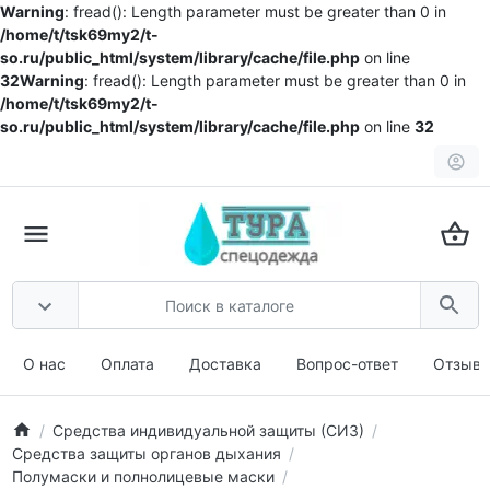
Warning
: fread(): Length parameter must be greater than 0 in
/home/t/tsk69my2/t-
so.ru/public_html/system/library/cache/file.php
on line
32
Warning
: fread(): Length parameter must be greater than 0 in
/home/t/tsk69my2/t-
so.ru/public_html/system/library/cache/file.php
on line
32
О нас
Оплата
Доставка
Вопрос-ответ
Отзыв
Средства индивидуальной защиты (СИЗ)
Средства защиты органов дыхания
Полумаски и полнолицевые маски