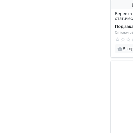
Веревка
статичес
100м), v
Под зак
Оптовая це
В ко