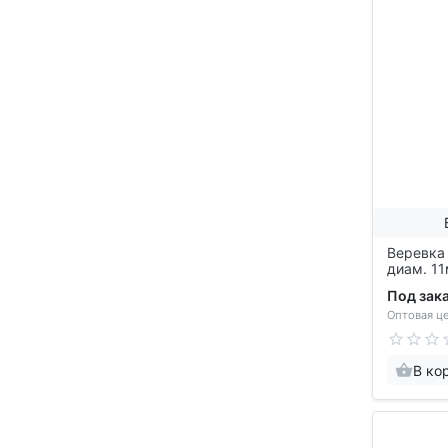
Веревка
диам. 11
411
Под зак
Оптовая це
В ко