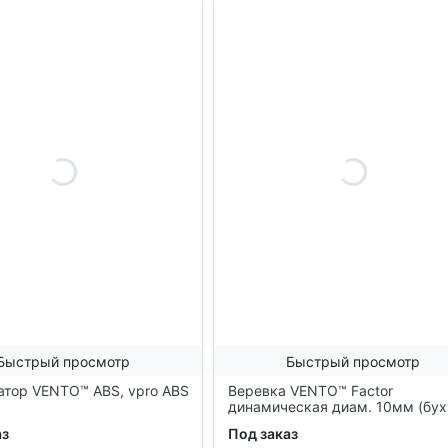
Быстрый просмотр
Быстрый просмотр
атор VENTO™ ABS, vpro ABS
Веревка VENTO™ Factor
динамическая диам. 10мм (бух
60м), vnt 551 blue 60
аз
Под заказ