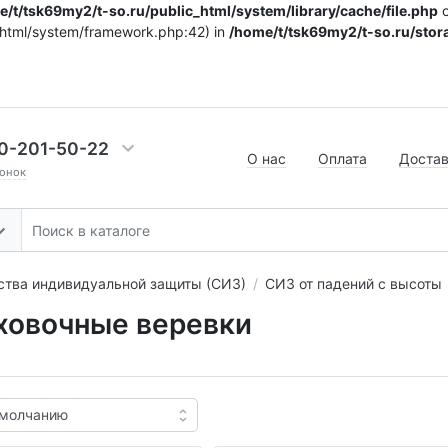
/t/tsk69my2/t-so.ru/public_html/system/library/cache/file.php
o
c_html/system/framework.php:42) in
/home/t/tsk69my2/t-so.ru/stora
0-201-50-22
О нас
Оплата
Доста
онок
ства индивидуальной защиты (СИЗ)
СИЗ от падений с высоты
ховочные веревки