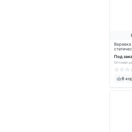
Веревка
статичес
100м), v
Под зак
Оптовая це
В ко