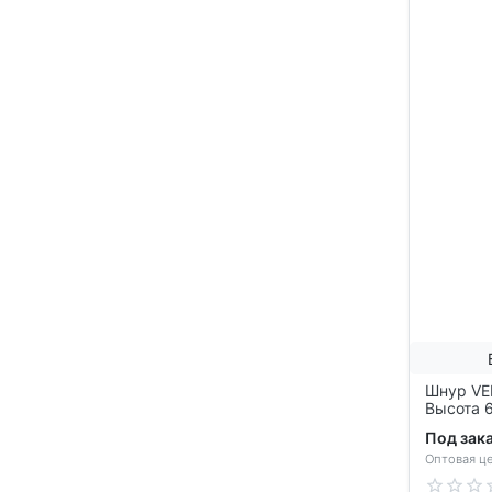
Шнур VE
Высота 6
200м), v
Под зак
Оптовая це