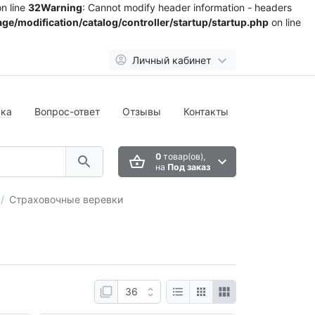
n line
32
Warning
: Cannot modify header information - headers
ge/modification/catalog/controller/startup/startup.php
on line
Личный кабинет
вка
Вопрос-ответ
Отзывы
Контакты
0
товар(ов),
на
Под заказ
Страховочные веревки