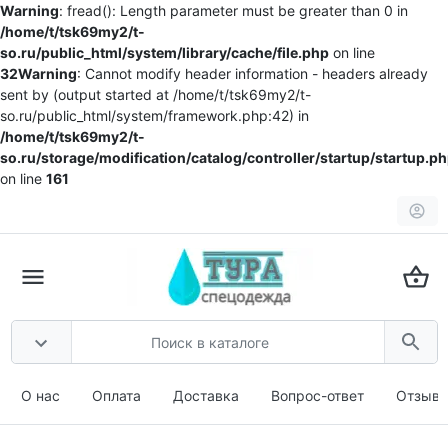
Warning
: fread(): Length parameter must be greater than 0 in
/home/t/tsk69my2/t-
so.ru/public_html/system/library/cache/file.php
on line
32
Warning
: Cannot modify header information - headers already
sent by (output started at /home/t/tsk69my2/t-
so.ru/public_html/system/framework.php:42) in
/home/t/tsk69my2/t-
so.ru/storage/modification/catalog/controller/startup/startup.p
on line
161
О нас
Оплата
Доставка
Вопрос-ответ
Отзыв