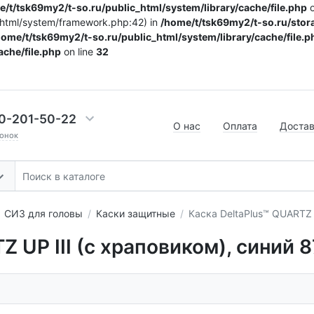
/t/tsk69my2/t-so.ru/public_html/system/library/cache/file.php
o
c_html/system/framework.php:42) in
/home/t/tsk69my2/t-so.ru/stora
home/t/tsk69my2/t-so.ru/public_html/system/library/cache/file.p
ache/file.php
on line
32
0-201-50-22
О нас
Оплата
Доста
онок
СИЗ для головы
Каски защитные
Каска DeltaPlus™ QUARTZ U
Z UP III (с храповиком), синий 