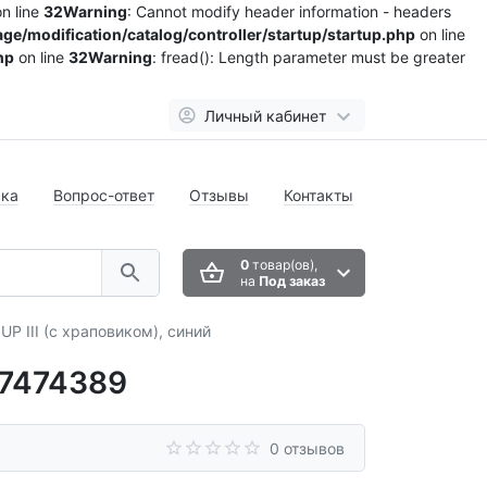
n line
32
Warning
: Cannot modify header information - headers
ge/modification/catalog/controller/startup/startup.php
on line
hp
on line
32
Warning
: fread(): Length parameter must be greater
Личный кабинет
вка
Вопрос-ответ
Отзывы
Контакты
0
товар(ов),
на
Под заказ
P III (с храповиком), синий
87474389
0 отзывов