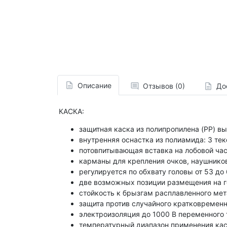
Описание
Отзывов (0)
До
КАСКА:
защитная каска из полипропилена (PP) в
внутренняя оснастка из полиамида: 3 те
потовпитывающая вставка на лобовой час
карманы для крепления очков, наушнико
регулируется по обхвату головы от 53 
две возможных позиции размещения на го
стойкость к брызгам расплавленного ме
защита против случайного кратковремен
электроизоляция до 1000 В переменного т
температурный диапазон применения касо