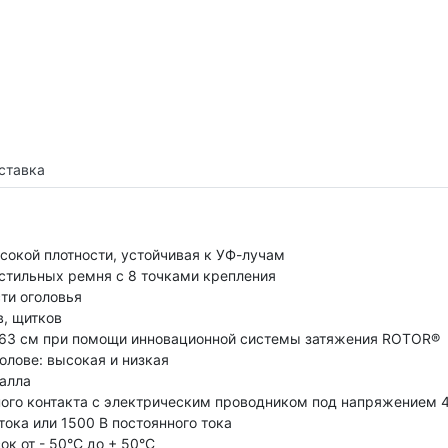
ставка
ысокой плотности, устойчивая к УФ-лучам
кстильных ремня с 8 точками крепления
ти оголовья
в, щитков
до 63 см при помощи инновационной системы затяжения ROTOR®
лове: высокая и низкая
талла
ного контакта с электрическим проводником под напряжением 
ока или 1500 В постоянного тока
к от - 50°C до + 50°C