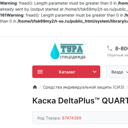
Warning
: fread(): Length parameter must be greater than 0 in
/home
already sent by (output started at /home/t/tsk69my2/t-so.ru/publi
161
Warning
: fread(): Length parameter must be greater than 0 in
/
than 0 in
/home/t/tsk69my2/t-so.ru/public_html/system/library/c
8-80
Обратный зв
Каталог
Везде
Средства индивидуальной защиты (СИЗ)
Каска DeltaPlus™ QUART
Код Товара:
87474389