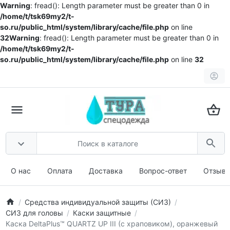
Warning
: fread(): Length parameter must be greater than 0 in
/home/t/tsk69my2/t-
so.ru/public_html/system/library/cache/file.php
on line
32
Warning
: fread(): Length parameter must be greater than 0 in
/home/t/tsk69my2/t-
so.ru/public_html/system/library/cache/file.php
on line
32
О нас
Оплата
Доставка
Вопрос-ответ
Отзыв
Средства индивидуальной защиты (СИЗ)
СИЗ для головы
Каски защитные
Каска DeltaPlus™ QUARTZ UP III (с храповиком), оранжевый