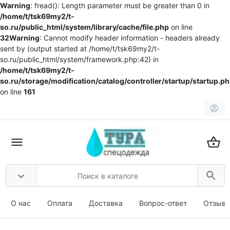
Warning
: fread(): Length parameter must be greater than 0 in
/home/t/tsk69my2/t-
so.ru/public_html/system/library/cache/file.php
on line
32
Warning
: Cannot modify header information - headers already
sent by (output started at /home/t/tsk69my2/t-
so.ru/public_html/system/framework.php:42) in
/home/t/tsk69my2/t-
so.ru/storage/modification/catalog/controller/startup/startup.p
on line
161
О нас
Оплата
Доставка
Вопрос-ответ
Отзыв