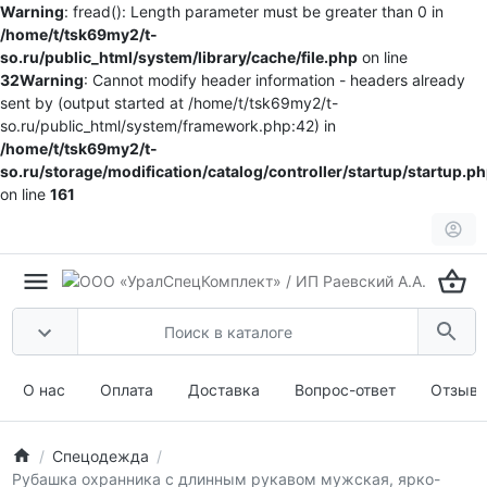
Warning
: fread(): Length parameter must be greater than 0 in
/home/t/tsk69my2/t-
so.ru/public_html/system/library/cache/file.php
on line
32
Warning
: Cannot modify header information - headers already
sent by (output started at /home/t/tsk69my2/t-
so.ru/public_html/system/framework.php:42) in
/home/t/tsk69my2/t-
so.ru/storage/modification/catalog/controller/startup/startup.p
on line
161
О нас
Оплата
Доставка
Вопрос-ответ
Отзыв
Спецодежда
Рубашка охранника с длинным рукавом мужская, ярко-