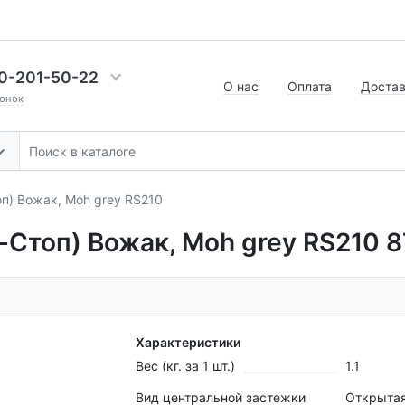
0-201-50-22
О нас
Оплата
Доста
онок
п) Вожак, Моh grey RS210
-Стоп) Вожак, Моh grey RS210 
Характеристики
Вес (кг. за 1 шт.)
1.1
Вид центральной застежки
Открыта