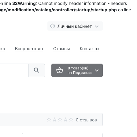
n line
32
Warning
: Cannot modify header information - headers
ge/modification/catalog/controller/startup/startup.php
on line
Личный кабинет
вка
Вопрос-ответ
Отзывы
Контакты
0
товар(ов),
на
Под заказ
0 отзывов