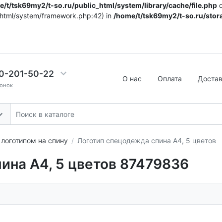
/t/tsk69my2/t-so.ru/public_html/system/library/cache/file.php
o
c_html/system/framework.php:42) in
/home/t/tsk69my2/t-so.ru/stora
0-201-50-22
О нас
Оплата
Доста
онок
логотипом на спину
Логотип спецодежда спина А4, 5 цветов
ина А4, 5 цветов 87479836