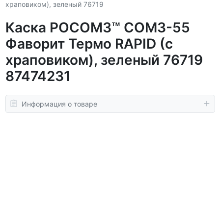
храповиком), зеленый 76719
Каска РОСОМЗ™ СОМЗ-55
Фаворит Термо RAPID (с
храповиком), зеленый 76719
87474231
Информация о товаре