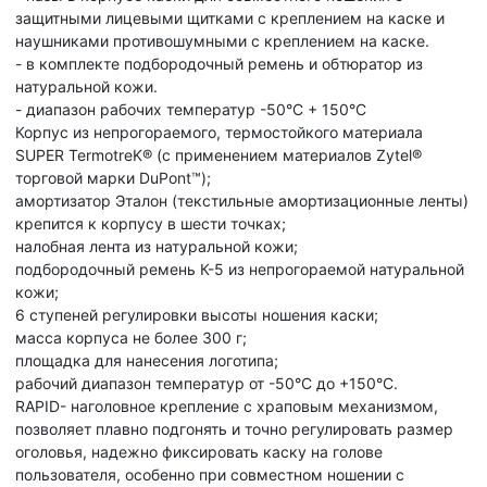
защитными лицевыми щитками с креплением на каске и
наушниками противошумными с креплением на каске.
- в комплекте подбородочный ремень и обтюратор из
натуральной кожи.
- диапазон рабочих температур -50°C + 150°C
Корпус из непрогораемого, термостойкого материала
SUPER TermotreK® (с применением материалов Zytel®
торговой марки DuPont™);
амортизатор Эталон (текстильные амортизационные ленты)
крепится к корпусу в шести точках;
налобная лента из натуральной кожи;
подбородочный ремень К-5 из непрогораемой натуральной
кожи;
6 ступеней регулировки высоты ношения каски;
масса корпуса не более 300 г;
площадка для нанесения логотипа;
рабочий диапазон температур от -50°С до +150°С.
RAPID- наголовное крепление с храповым механизмом,
позволяет плавно подгонять и точно регулировать размер
оголовья, надежно фиксировать каску на голове
пользователя, особенно при совместном ношении с