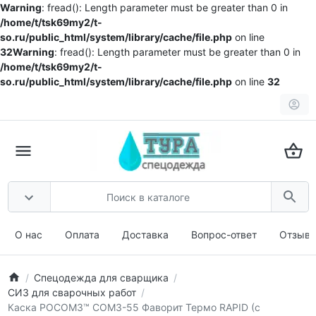
Warning
: fread(): Length parameter must be greater than 0 in
/home/t/tsk69my2/t-
so.ru/public_html/system/library/cache/file.php
on line
32
Warning
: fread(): Length parameter must be greater than 0 in
/home/t/tsk69my2/t-
so.ru/public_html/system/library/cache/file.php
on line
32
О нас
Оплата
Доставка
Вопрос-ответ
Отзыв
Спецодежда для сварщика
СИЗ для сварочных работ
Каска РОСОМЗ™ СОМЗ-55 Фаворит Термо RAPID (с