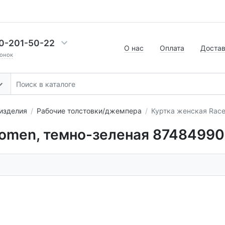
0-201-50-22
О нас
Оплата
Доста
онок
изделия
Рабочие толстовки/джемпера
Куртка женская Rac
omen, темно-зеленая 87484990