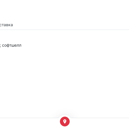
ставка
²; софтшелл