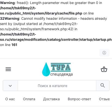
Warning
: fread(): Length parameter must be greater than 0 in
/home/t/tsk69my2/t-
so.ru/public_html/system/library/cache/file.php
on line
32
Warning
: Cannot modify header information - headers already
sent by (output started at /home/t/tsk69my2/t-
so.ru/public_html/system/framework.php:42) in
/home/t/tsk69my2/t-
so.ru/storage/modification/catalog/controller/startup/startup.p
on line
161
О нас
Оплата
Доставка
Вопрос-ответ
Отзыв