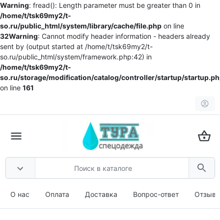
Warning
: fread(): Length parameter must be greater than 0 in
/home/t/tsk69my2/t-
so.ru/public_html/system/library/cache/file.php
on line
32
Warning
: Cannot modify header information - headers already
sent by (output started at /home/t/tsk69my2/t-
so.ru/public_html/system/framework.php:42) in
/home/t/tsk69my2/t-
so.ru/storage/modification/catalog/controller/startup/startup.p
on line
161
О нас
Оплата
Доставка
Вопрос-ответ
Отзыв