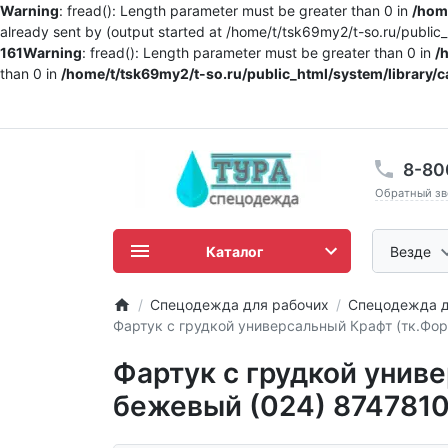
Warning
: fread(): Length parameter must be greater than 0 in
/home
already sent by (output started at /home/t/tsk69my2/t-so.ru/publi
161
Warning
: fread(): Length parameter must be greater than 0 in
/
than 0 in
/home/t/tsk69my2/t-so.ru/public_html/system/library/c
8-80
Обратный зв
Каталог
Везде
Спецодежда для рабочих
Спецодежда д
Фартук с грудкой универсальный Крафт (тк.Фор
Фартук с грудкой унив
бежевый (024) 874781