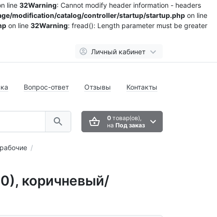
n line
32
Warning
: Cannot modify header information - headers
ge/modification/catalog/controller/startup/startup.php
on line
hp
on line
32
Warning
: fread(): Length parameter must be greater
Личный кабинет
вка
Вопрос-ответ
Отзывы
Контакты
0
товар(ов),
на
Под заказ
рабочие
0), коричневый/