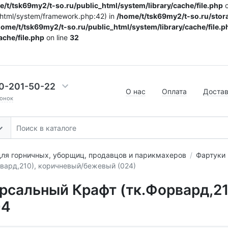
/t/tsk69my2/t-so.ru/public_html/system/library/cache/file.php
o
c_html/system/framework.php:42) in
/home/t/tsk69my2/t-so.ru/stora
home/t/tsk69my2/t-so.ru/public_html/system/library/cache/file.p
ache/file.php
on line
32
0-201-50-22
О нас
Оплата
Доста
онок
ля горничных, уборщиц, продавцов и парикмахеров
Фартуки 
вард,210), коричневый/бежевый (024)
ерсальный Крафт (тк.Форвард,21
04