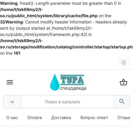
Warning
: fread(): Length parameter must be greater than 0 in
/home/t/tsk69my2/t-
so.ru/public_html/system/library/cache/file.php
on line
32
Warning
: Cannot modify header information - headers already
sent by (output started at /home/t/tsk69my2/t-
so.ru/public_html/system/framework.php:42) in
/home/t/tsk69my2/t-
so.ru/storage/modification/catalog/controller/startup/startup.p
on line
161
О нас
Оплата
Доставка
Вопрос-ответ
Отзыв