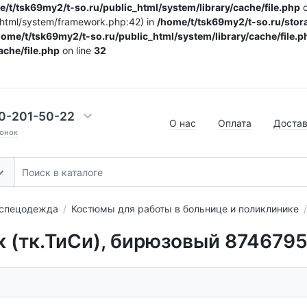
/t/tsk69my2/t-so.ru/public_html/system/library/cache/file.php
o
c_html/system/framework.php:42) in
/home/t/tsk69my2/t-so.ru/stora
home/t/tsk69my2/t-so.ru/public_html/system/library/cache/file.p
ache/file.php
on line
32
0-201-50-22
О нас
Оплата
Доста
онок
 спецодежда
Костюмы для работы в больнице и поликлинике
 (тк.ТиСи), бирюзовый 874679