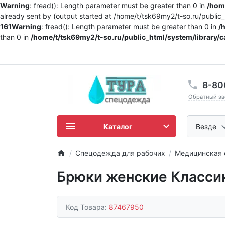
Warning
: fread(): Length parameter must be greater than 0 in
/home
already sent by (output started at /home/t/tsk69my2/t-so.ru/publi
161
Warning
: fread(): Length parameter must be greater than 0 in
/
than 0 in
/home/t/tsk69my2/t-so.ru/public_html/system/library/c
8-80
Обратный зв
Каталог
Везде
Спецодежда для рабочих
Медицинская
Брюки женские Классик
Код Товара:
87467950