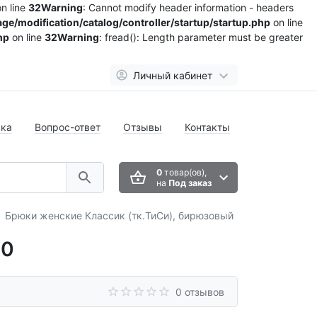
n line
32
Warning
: Cannot modify header information - headers
ge/modification/catalog/controller/startup/startup.php
on line
hp
on line
32
Warning
: fread(): Length parameter must be greater
Личный кабинет
вка
Вопрос-ответ
Отзывы
Контакты
0
товар(ов),
на
Под заказ
Брюки женские Классик (тк.ТиСи), бирюзовый
50
0 отзывов