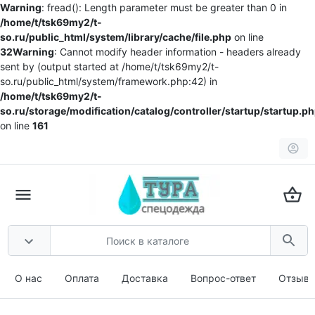
Warning
: fread(): Length parameter must be greater than 0 in
/home/t/tsk69my2/t-
so.ru/public_html/system/library/cache/file.php
on line
32
Warning
: Cannot modify header information - headers already
sent by (output started at /home/t/tsk69my2/t-
so.ru/public_html/system/framework.php:42) in
/home/t/tsk69my2/t-
so.ru/storage/modification/catalog/controller/startup/startup.p
on line
161
О нас
Оплата
Доставка
Вопрос-ответ
Отзыв