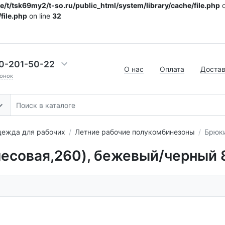
/t/tsk69my2/t-so.ru/public_html/system/library/cache/file.php
o
file.php
on line
32
0-201-50-22
О нас
Оплата
Доста
онок
дежда для рабочих
Летние рабочие полукомбинезоны
Брюки
месовая,260), бежевый/черный