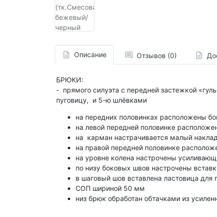
Описание
Отзывов (0)
До
БРЮКИ:
- прямого силуэта с передней застежкой «гул
пуговицу, и 5-ю шлёвками
на передних половинках расположены бо
на левой передней половинке расположен
на карман настрачивается малый накла
на правой передней половинке располож
на уровне колена настрочены усиливающ
по низу боковых швов настрочены встав
в шаговый шов вставлена ластовица для 
СОП шириной 50 мм
низ брюк обработан обтачками из усилен