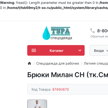
Warning
: fread(): Length parameter must be greater than 0 in
/home
0 in
/home/t/tsk69my2/t-so.ru/public_html/system/library/cache/
8-80
Обратный зв
Каталог
Везде
Спецодежда для рабочих
Летняя спецо
Брюки Милан CH (тк.С
Код Товара:
87490870