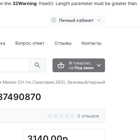
n line
32
Warning
: fread(): Length parameter must be greater than
Личный кабинет
вка
Вопрос-ответ
Отзывы
Контакты
0
товар(ов),
на
Под заказ
 Милан CH (тк.Смесовая,260), бежевый/черный
 87490870
0 отзывов
3140.00р.