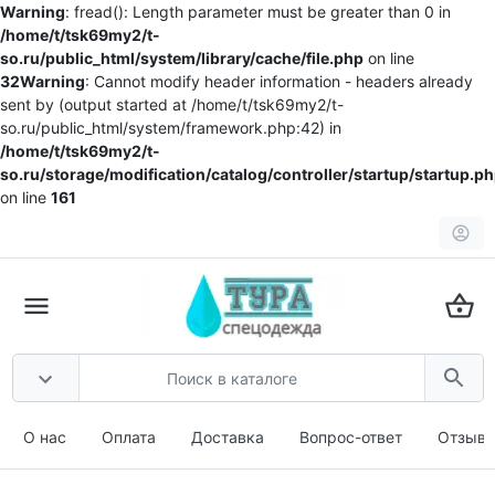
Warning
: fread(): Length parameter must be greater than 0 in
/home/t/tsk69my2/t-
so.ru/public_html/system/library/cache/file.php
on line
32
Warning
: Cannot modify header information - headers already
sent by (output started at /home/t/tsk69my2/t-
so.ru/public_html/system/framework.php:42) in
/home/t/tsk69my2/t-
so.ru/storage/modification/catalog/controller/startup/startup.p
on line
161
О нас
Оплата
Доставка
Вопрос-ответ
Отзыв