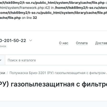
/t/tsk69my2/t-so.ru/public_html/system/library/cache/file.php
o
c_html/system/framework.php:42) in
/home/t/tsk69my2/t-so.ru/stora
home/t/tsk69my2/t-so.ru/public_html/system/library/cache/file.p
ache/file.php
on line
32
0-201-50-22
О нас
Оплата
Доста
онок
ски
Полумаска Бриз-3201 (РУ) газопылезащитная с фильтром 
РУ) газопылезащитная с фильтр