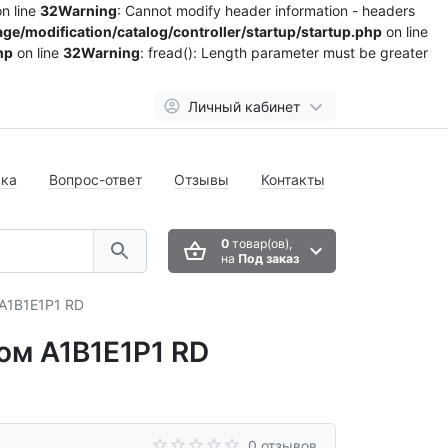
n line
32
Warning
: Cannot modify header information - headers
ge/modification/catalog/controller/startup/startup.php
on line
hp
on line
32
Warning
: fread(): Length parameter must be greater
Личный кабинет
вка
Вопрос-ответ
Отзывы
Контакты
0
товар(ов),
на
Под заказ
А1В1Е1Р1 RD
ом А1В1Е1Р1 RD
0 отзывов