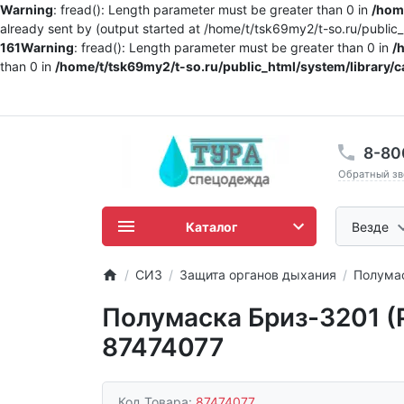
Warning
: fread(): Length parameter must be greater than 0 in
/home
already sent by (output started at /home/t/tsk69my2/t-so.ru/publi
161
Warning
: fread(): Length parameter must be greater than 0 in
/
than 0 in
/home/t/tsk69my2/t-so.ru/public_html/system/library/c
8-80
Обратный зв
Каталог
Везде
СИЗ
Защита органов дыхания
Полума
Полумаска Бриз-3201 (
87474077
Код Товара:
87474077