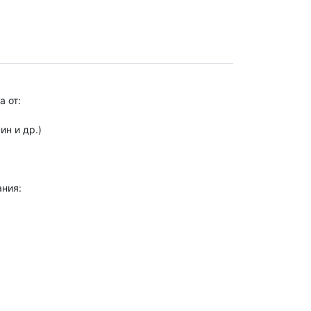
 от:
ин и др.)
ния: