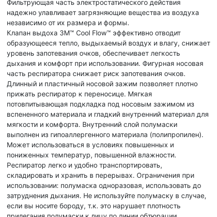
Фильтрующая часть электростатического действия
надежно улавливает загрязняющие вещества из воздуха
независимо от их размера и формы.
Клапан выдоха 3M™ Cool Flow™ эффективно отводит
образующееся тепло, выдыхаемый воздух и влагу, снижает
уровень запотевания очков, обеспечивает легкость
дыхания и комфорт при использовании. Фигурная носовая
часть респиратора снижает риск запотевания очков.
Длинный и пластичный носовой зажим позволяет плотно
прижать респиратор к переносице. Мягкая
потовпитывающая подкладка под носовым зажимом из
вспененного материала и гладкий внутренний материал для
мягкости и комфорта. Внутренний слой полумаски
выполнен из гипоаллергенного материала (полипропилен).
Может использоваться в условиях повышенных и
пониженных температур, повышенной влажности.
Респиратор легко и удобно транспортировать,
складировать и хранить в перерывах. Ограничения при
использовании: полумаска одноразовая, использовать до
затруднения дыхания. Не используйте полумаску в случае,
если вы носите бороду, т.к. это нарушает плотность
прилегания полумаски к лицу по линии обтюрации.