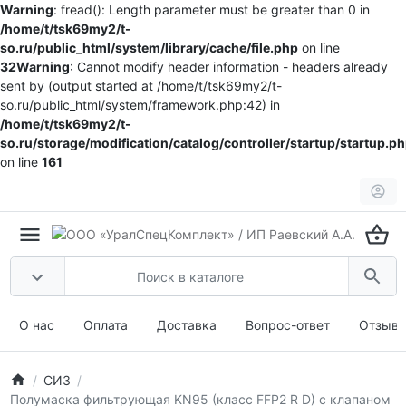
Warning
: fread(): Length parameter must be greater than 0 in
/home/t/tsk69my2/t-
so.ru/public_html/system/library/cache/file.php
on line
32
Warning
: Cannot modify header information - headers already
sent by (output started at /home/t/tsk69my2/t-
so.ru/public_html/system/framework.php:42) in
/home/t/tsk69my2/t-
so.ru/storage/modification/catalog/controller/startup/startup.p
on line
161
О нас
Оплата
Доставка
Вопрос-ответ
Отзыв
СИЗ
Полумаска фильтрующая KN95 (класс FFP2 R D) с клапаном