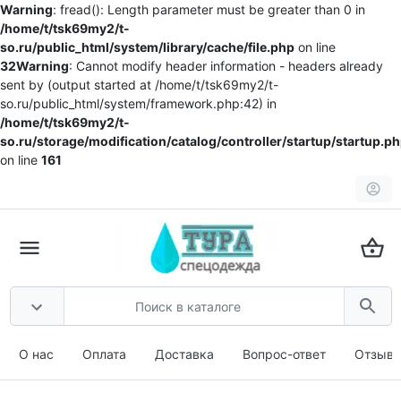
Warning
: fread(): Length parameter must be greater than 0 in
/home/t/tsk69my2/t-
so.ru/public_html/system/library/cache/file.php
on line
32
Warning
: Cannot modify header information - headers already
sent by (output started at /home/t/tsk69my2/t-
so.ru/public_html/system/framework.php:42) in
/home/t/tsk69my2/t-
so.ru/storage/modification/catalog/controller/startup/startup.p
on line
161
О нас
Оплата
Доставка
Вопрос-ответ
Отзыв