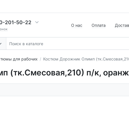
0-201-50-22
О нас
Оплата
Доста
онок
стюмы для рабочих
Костюм Дорожник Олимп (тк.Смесовая,210
 (тк.Смесовая,210) п/к, оран