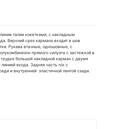
 линии талии кокетками, с накладным
да. Верхний срез кармана входит в шов
тки. Рукава втачные, одношовные, с
Полукомбинезон прямого силуэта с застежкой в
На грудке большой накладной карман с двумя
инией входа. Задняя часть п/к с
реди и внутренней эластичной лентой сзади.