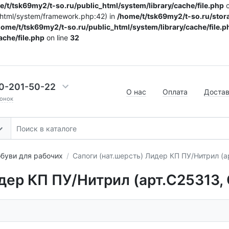
/t/tsk69my2/t-so.ru/public_html/system/library/cache/file.php
o
c_html/system/framework.php:42) in
/home/t/tsk69my2/t-so.ru/stora
home/t/tsk69my2/t-so.ru/public_html/system/library/cache/file.p
ache/file.php
on line
32
0-201-50-22
О нас
Оплата
Доста
онок
буви для рабочих
Сапоги (нат.шерсть) Лидер КП ПУ/Нитрил (арт
дер КП ПУ/Нитрил (арт.С25313, С