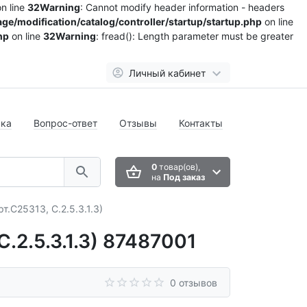
n line
32
Warning
: Cannot modify header information - headers
ge/modification/catalog/controller/startup/startup.php
on line
hp
on line
32
Warning
: fread(): Length parameter must be greater
Личный кабинет
вка
Вопрос-ответ
Отзывы
Контакты
0
товар(ов),
на
Под заказ
.С25313, С.2.5.3.1.3)
.2.5.3.1.3) 87487001
0 отзывов