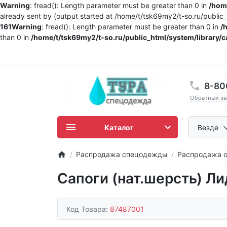
Warning
: fread(): Length parameter must be greater than 0 in
/home
already sent by (output started at /home/t/tsk69my2/t-so.ru/publi
161
Warning
: fread(): Length parameter must be greater than 0 in
/
than 0 in
/home/t/tsk69my2/t-so.ru/public_html/system/library/c
8-80
Обратный зв
Каталог
Везде
Распродажа спецодежды
Распродажа о
Сапоги (нат.шерсть) Ли
Код Товара:
87487001