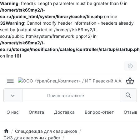
Warning
: fread(): Length parameter must be greater than 0 in
/home/t/tsk69my2/t-
so.ru/public_html/system/library/cache/file.php
on line
32
Warning
: Cannot modify header information - headers already
sent by (output started at /home/t/tsk69my2/t-
so.ru/public_html/system/framework.php:42) in
/home/t/tsk69my2/t-
so.ru/storage/modification/catalog/controller/startup/startup.p
on line
161
О нас
Оплата
Доставка
Вопрос-ответ
Отзыв
Спецодежда для сварщиков
СИЗ для сварочных работ