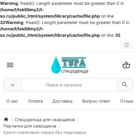
Warning
: fread(): Length parameter must be greater than 0 in
/home/t/tsk69my2/t-
so.ru/public_html/system/library/cache/file.php
on line
32
Warning
: fread(): Length parameter must be greater than 0 in
/home/t/tsk69my2/t-
so.ru/public_html/system/library/cache/file.php
on line
32
О нас
Оплата
Доставка
Вопрос-ответ
Отзыв
Спецодежда для сварщиков
Перчатки для сварщиков
Краги спилковые серые без подкладки