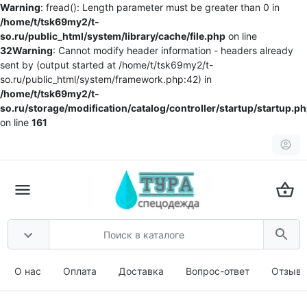
Warning
: fread(): Length parameter must be greater than 0 in
/home/t/tsk69my2/t-
so.ru/public_html/system/library/cache/file.php
on line
32
Warning
: Cannot modify header information - headers already
sent by (output started at /home/t/tsk69my2/t-
so.ru/public_html/system/framework.php:42) in
/home/t/tsk69my2/t-
so.ru/storage/modification/catalog/controller/startup/startup.p
on line
161
О нас
Оплата
Доставка
Вопрос-ответ
Отзыв