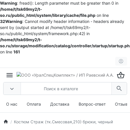
Warning
: fread(): Length parameter must be greater than 0 in
/home/t/tsk69my2/t-
so.ru/public_html/system/library/cache/file.php
on line
32
Warning
: Cannot modify header information - headers already
sent by (output started at /home/t/tsk69my2/t-
so.ru/public_html/system/framework.php:42) in
/home/t/tsk69my2/t-
so.ru/storage/modification/catalog/controller/startup/startup.p
on line
161
О нас
Оплата
Доставка
Вопрос-ответ
Отзыв
Костюм Страж (тк.Смесовая,210) брюки, черный