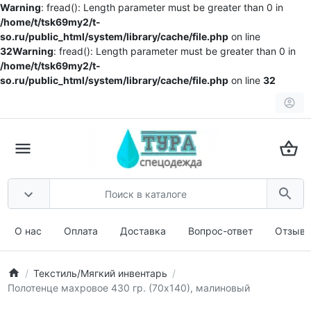
Warning
: fread(): Length parameter must be greater than 0 in
/home/t/tsk69my2/t-
so.ru/public_html/system/library/cache/file.php
on line
32
Warning
: fread(): Length parameter must be greater than 0 in
/home/t/tsk69my2/t-
so.ru/public_html/system/library/cache/file.php
on line
32
О нас
Оплата
Доставка
Вопрос-ответ
Отзыв
Текстиль/Мягкий инвентарь
Полотенце махровое 430 гр. (70х140), малиновый