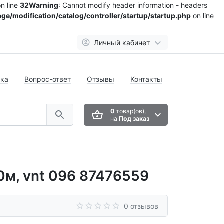
n line
32
Warning
: Cannot modify header information - headers
ge/modification/catalog/controller/startup/startup.php
on line
Личный кабинет
вка
Вопрос-ответ
Отзывы
Контакты
0
товар(ов),
на
Под заказ
0м, vnt 096 87476559
0 отзывов