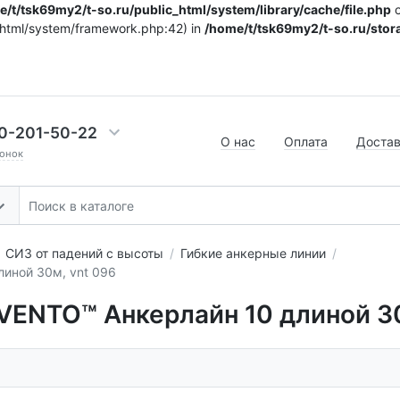
/t/tsk69my2/t-so.ru/public_html/system/library/cache/file.php
o
c_html/system/framework.php:42) in
/home/t/tsk69my2/t-so.ru/stora
0-201-50-22
О нас
Оплата
Доста
онок
СИЗ от падений с высоты
Гибкие анкерные линии
иной 30м, vnt 096
 VENTO™ Анкерлайн 10 длиной 3