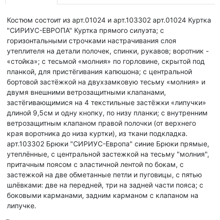
Костюм состоит из арт.01024 и арт.103302 арт.01024 Куртка
"СИРИУС-ЕВРОПА" Куртка прямого силуэта; с
горизонтальными строчками настрачивания слоя
утеплителя на детали полочек, спинки, рукавов; воротник -
«стойка»; с тесьмой «молния» по горловине, скрытой под
планкой, для пристёгивания капюшона; с центральной
бортовой застёжкой на двухзамковую тесьму «молния» и
двумя внешними ветрозащитными клапанами,
застёгивающимися на 4 текстильные застёжки «липучки»
длиной 9,5см и одну кнопку, по низу планки; с внутренним
ветрозащитным клапаном правой полочки (от верхнего
края воротника до низа куртки), из ткани подкладка.
арт.103302 Брюки "СИРИУС-Европа" синие Брюки прямые,
утеплённые, с центральной застежкой на тесьму "молния",
притачным поясом с эластичной лентой по бокам, с
застежкой на две обметанные петли и пуговицы, с пятью
шлёвками: две на передней, три на задней части пояса; с
боковыми карманами, задним карманом с клапаном на
липучке.