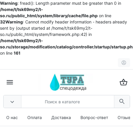
Warning
: fread(): Length parameter must be greater than 0 in
/home/t/tsk69my2/t-
so.ru/public_html/system/library/cache/file.php
on line
32
Warning
: Cannot modify header information - headers already
sent by (output started at /home/t/tsk69my2/t-
so.ru/public_html/system/framework.php:42) in
/home/t/tsk69my2/t-
so.ru/storage/modification/catalog/controller/startup/startup.p
on line
161
О нас
Оплата
Доставка
Вопрос-ответ
Отзыв