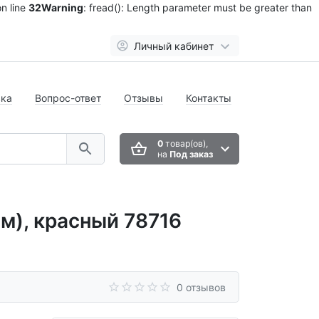
n line
32
Warning
: fread(): Length parameter must be greater than
Личный кабинет
вка
Вопрос-ответ
Отзывы
Контакты
0
товар(ов),
на
Под заказ
), красный 78716
0 отзывов