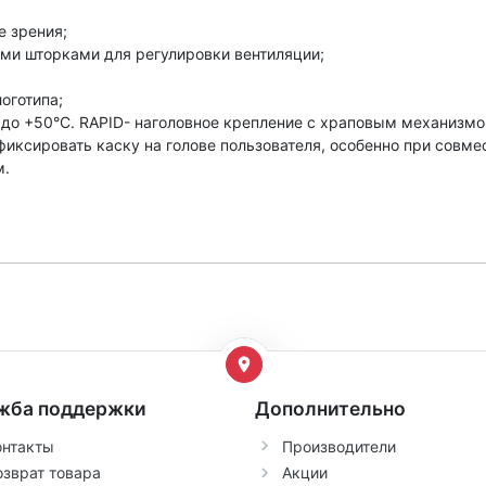
 зрения;
и шторками для регулировки вентиляции;
оготипа;
о +50°С. RAPID- наголовное крепление с храповым механизмом
фиксировать каску на голове пользователя, особенно при совм
м.
жба поддержки
Дополнительно
онтакты
Производители
озврат товара
Акции