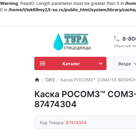
Warning
: fread(): Length parameter must be greater than 0 in
/home
0 in
/home/t/tsk69my2/t-so.ru/public_html/system/library/cache/
8-80
Обратный зв
Каталог
Везде
СИЗ
Каска РОСОМЗ™ СОМЗ-55 ВИЗИОН R
Каска РОСОМЗ™ СОМЗ-5
87474304
Код Товара:
87474304