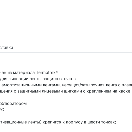
ставка
ен из материала Termotrek®
 для фиксации ленты защитных очков
 амортизационными лентами, несущая/затылочная лента с плав
ношения с защитными лицевыми щитками с креплением на каск
 обтюратором
°C
изационные ленты) крепится к корпусу в шести точках;