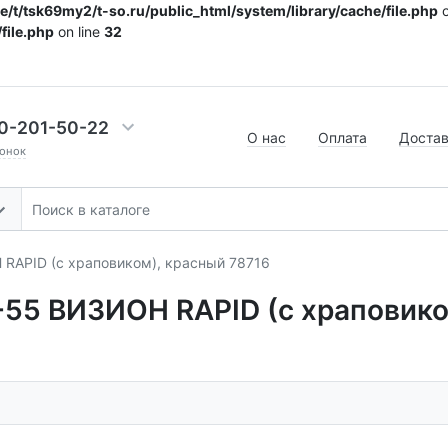
/t/tsk69my2/t-so.ru/public_html/system/library/cache/file.php
o
file.php
on line
32
0-201-50-22
О нас
Оплата
Доста
онок
APID (с храповиком), красный 78716
5 ВИЗИОН RAPID (с храповиком