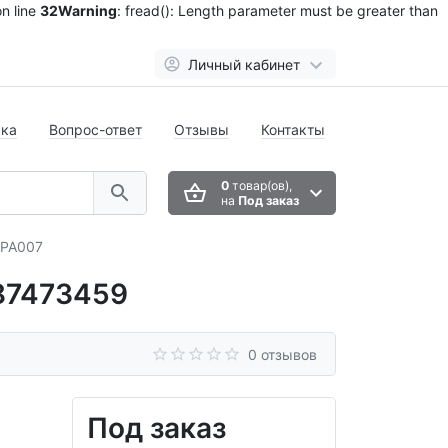
n line
32
Warning
: fread(): Length parameter must be greater than
Личный кабинет
вка
Вопрос-ответ
Отзывы
Контакты
0
товар(ов),
на
Под заказ
КРА007
 87473459
0 отзывов
Под заказ