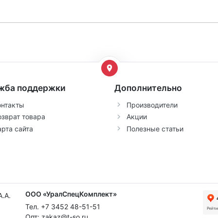
жба поддержки
Дополнительно
онтакты
Производители
озврат товара
Акции
арта сайта
Полезные статьи
ООО «УралСпецКомплект»
Тел. +7 3452 48-51-51
Опт: zakaz@t-so.ru