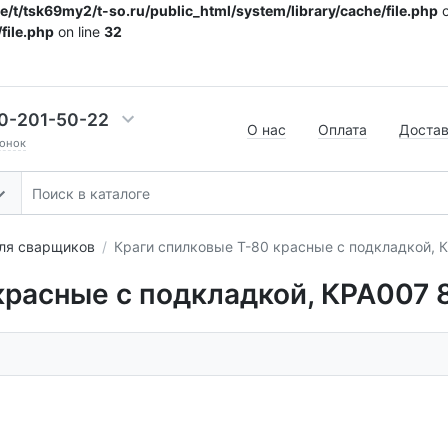
/t/tsk69my2/t-so.ru/public_html/system/library/cache/file.php
o
file.php
on line
32
0-201-50-22
О нас
Оплата
Доста
онок
ля сварщиков
Краги спилковые Т-80 красные с подкладкой, 
красные с подкладкой, КРА007