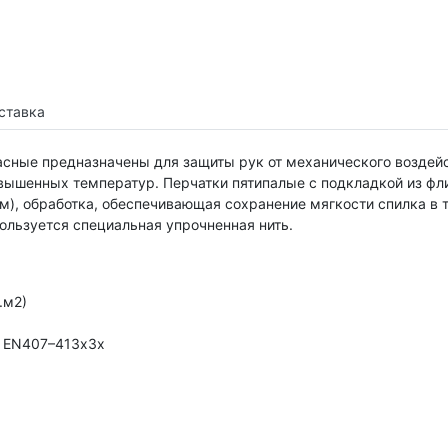
ставка
сные предназначены для защиты рук от механического воздейст
вышенных температур. Перчатки пятипалые с подкладкой из фли
мм), обработка, обеспечивающая сохранение мягкости спилка в
ользуется специальная упрочненная нить.
.м2)
; EN407–413х3х